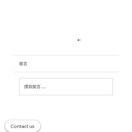
鎂：實驗所啟動
在思考鎂的初期，我們一直在思考。 隨著時代的
變遷，許多城市逐漸走向現代化，然而傳統的在
留言
地文化與獨特魅力卻往往被忽視。 為了重新點燃
這些隱藏的寶藏， 鎂實驗所 的啟動，標誌著一
個全新的地方創生與文化探索的開始。這個實驗
撰寫留言......
所的使命是將創新與實驗精神結合，運用多元化
的方式為城市注入...
Contact us