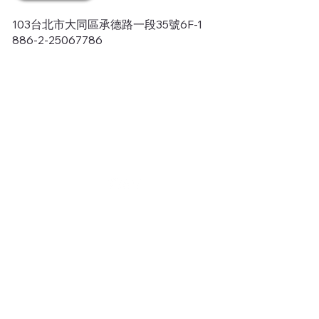
103台北市大同區承德路一段35號6F-1
886-2-25067786
關於：鎂
最新消息
鎂：地方永續
鎂：品牌實驗室
專欄