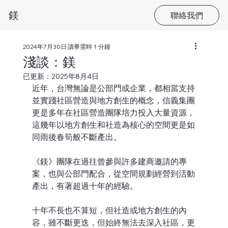
​鎂
聯絡我們
2024年7月30日
讀畢需時 1 分鐘
淺談：鎂
已更新：
2025年8月4日
近年，台灣無論是公部門或企業，都相當支持
並實踐社區營造與地方創生的概念，信義集團
更是多年在社區營造團隊培力投入大量資源，
這幾年以地方創生和社造為核心的空間更是如
同雨後春筍般不斷產出。
《鎂》團隊在過往曾參與許多建商邀請的專
案，也與公部門配合，從空間規劃經營到活動
產出，有著超過十年的經驗。
十年不長也不算短，但社造或地方創生的內
容，雖不斷更迭，但始終無法去深入社區，更